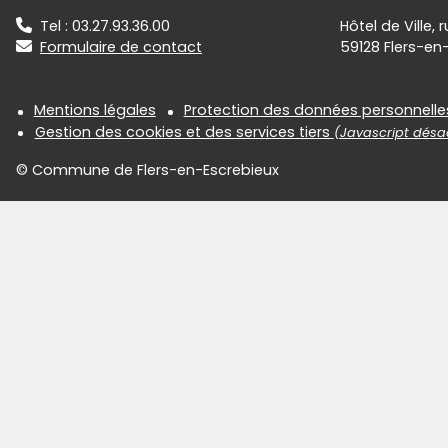
Tel : 03.27.93.36.00
Hôtel de Ville,
Formulaire de contact
59128 Flers-en
Informations réglementair
Mentions légales
Protection des données personnelle
Gestion des cookies et des services tiers
(Javascript désac
© Commune de Flers-en-Escrebieux