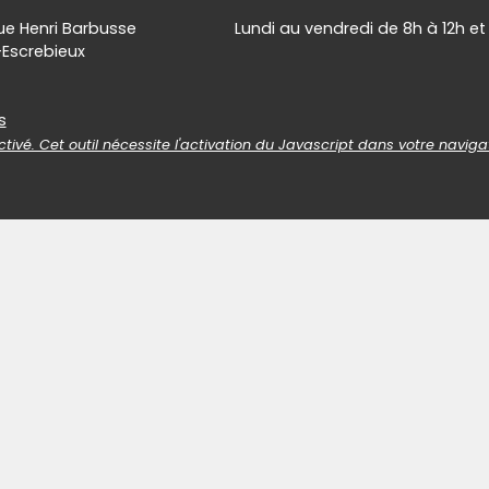
 rue Henri Barbusse
Lundi au vendredi de 8h à 12h et
-Escrebieux
es
s
tivé. Cet outil nécessite l'activation du Javascript dans votre naviga