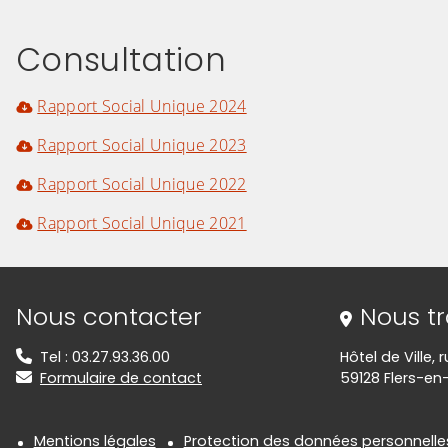
Consultation
Rapport Social Unique 2024
Rapport Social Unique 2023
Rapport Social Unique 2022
Rapport Social Unique 2021
Informations de contact
Nous contacter
Nous t
Tel : 03.27.93.36.00
Hôtel de Ville,
Formulaire de contact
59128 Flers-en
Mentions légales
Protection des données personnelle