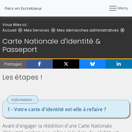
Menu
Flers en Escrebieux
Vous êtes ici :
Car
Accueil
Mes Services
Mes démarches administratives
Carte Nationale d'Identité &
Passeport
Partagez
Les étapes !
1 - Votre carte d'identité est-elle à refaire ?
Avant d'engager la réédition d'une Carte Nationale