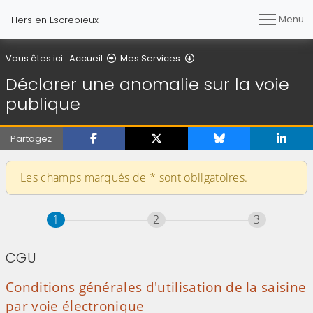
Menu
Flers en Escrebieux
Déclarer une anomalie sur
Vous êtes ici :
Accueil
Mes Services
Déclarer une anomalie sur la voie
publique
Partagez
Les champs marqués de
*
sont obligatoires.
Étape
sur 3
Étape
sur 3
Étape
sur 3
1
2
3
CGU
Conditions générales d'utilisation de la saisine
par voie électronique