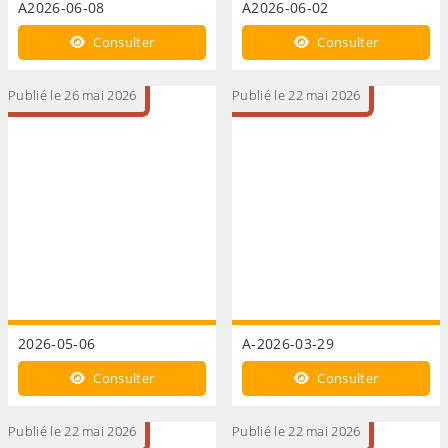
A2026-06-08
A2026-06-02
Consulter
Consulter
Publié le 26 mai 2026
Publié le 22 mai 2026
2026-05-06
A-2026-03-29
Consulter
Consulter
Publié le 22 mai 2026
Publié le 22 mai 2026