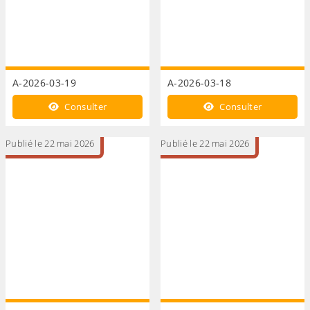
A-2026-03-19
A-2026-03-18
Consulter
Consulter
Publié le 22 mai 2026
Publié le 22 mai 2026