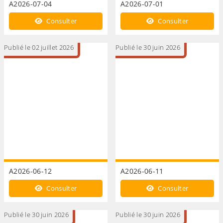
A2026-07-04
A2026-07-01
Consulter
Consulter
Publié le 02 juillet 2026
Publié le 30 juin 2026
A2026-06-12
A2026-06-11
Consulter
Consulter
Publié le 30 juin 2026
Publié le 30 juin 2026