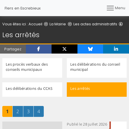
Menu
Flers en Escrebieux
Les
Vous êtes ici :
Accueil
La Mairie
Les actes administratifs
Les arrêtés
Partagez
Les procès verbaux des
Les délibérations du conseil
conseils municipaux
municipal
Les délibérations du CCAS
Les arrêtés
Page
sur 4
Page
sur 4
Page
sur 4
Page
sur 4
1
2
3
4
Publié le 28 juillet 2026