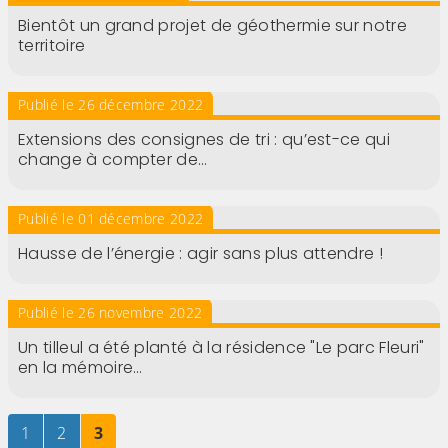
Bientôt un grand projet de géothermie sur notre
territoire
Publié le 26 décembre 2022
Extensions des consignes de tri : qu’est-ce qui
change à compter de…
Publié le 01 décembre 2022
Hausse de l’énergie : agir sans plus attendre !
Publié le 26 novembre 2022
Un tilleul a été planté à la résidence "Le parc Fleuri"
en la mémoire…
Page
sur 3
Page
sur 3
Page
sur 3
1
2
3