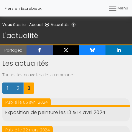
Menu
Flers en Escrebieux
L'actualité
Vous êtes ici :
Accueil
Actualités
L'actualité
Partagez
Les actualités
Toutes les nouvelles de la commune
Page
sur 3
Page
sur 3
Page
sur 3
1
2
3
Publié le 05 avril 2024
Exposition de peinture les 13 & 14 avril 2024
Publié le 22 mars 2024