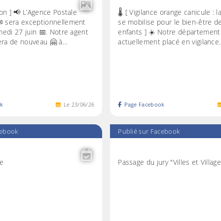
ion ] 📢 L’Agence Postale
🌡️ [ Vigilance orange canicule 
 sera exceptionnellement
se mobilise pour le bien-être d
edi 27 juin 📅. Notre agent
enfants ] ☀️ Notre département
lera de nouveau 🤗 à…
actuellement placé en vigilance
k
Le
23
/
06
/
26
Page Facebook
cebook
Publié sur Facebook
le
Passage du jury "Villes et Village