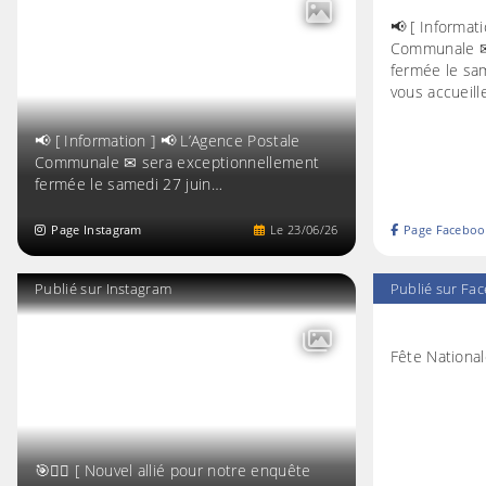
📢 [ Informat
Communale ✉
fermée le sam
vous accueil
📢 [ Information ] 📢 L’Agence Postale
Communale ✉ sera exceptionnellement
fermée le samedi 27 juin…
Page Instagram
Le
23
/
06
/
26
Page Faceboo
Publié sur Instagram
Publié sur Fa
Fête Nationa
🎯🕵️‍♀️ [ Nouvel allié pour notre enquête