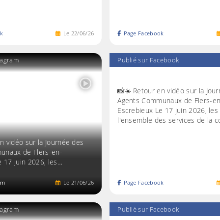
k
Le
22
/
06
/
26
Page Facebook
stagram
Publié sur Facebook
📸☀️ Retour en vidéo sur la Jou
Agents Communaux de Flers-en
Escrebieux Le 17 juin 2026, les
l'ensemble des services de la
n vidéo sur la Journée des
unaux de Flers-en-
 17 juin 2026, les…
am
Le
21
/
06
/
26
Page Facebook
stagram
Publié sur Facebook