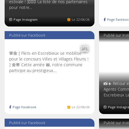
estivale ! ]🕵️‍♂️🎯 La liste de nos partenaires
pour notre…
Page Instagram
Le
22
/
06
/
26
Page Faceboo
Publié sur Facebook
Publié sur In
🌸🌼 [ Flers-en-Escrebieux se mobilise
pour le concours Villes et Villages Fleuris !
] 🌼🌸 Cette année 📅, notre commune
participe au prestigieux…
📸☀️ Retour e
Agents Comm
Escrebieux Le
Page Facebook
Le
22
/
06
/
26
Page Instagr
Publié sur Facebook
Publié sur In