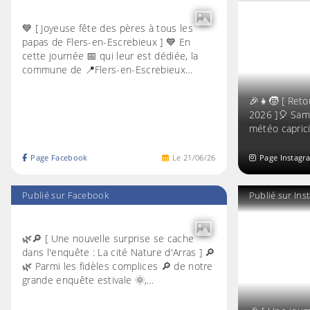
💙 [ Joyeuse fête des pères à tous les
papas de Flers-en-Escrebieux ] 💙 En
cette journée 📅 qui leur est dédiée, la
commune de 📍Flers-en-Escrebieux…
🎉👧🧒 [ Reto
2026 ]🎈 Same
météo capric
Page Facebook
Le
21
/
06
/
26
Page Instagr
Publié sur Facebook
Publié sur In
🌿🔎 [ Une nouvelle surprise se cache
dans l'enquête : La cité Nature d'Arras ] 🔎
🌿 Parmi les fidèles complices 🔎 de notre
grande enquête estivale 🌞,…