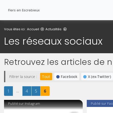
Flers en Escrebieux
Les réseaux sociaux
Vous êtes ici :
Accueil
Actualités
Les réseaux sociaux
Retrouvez les articles de 
Filtrer la source :
Tout
Facebook
X (ex-Twitter)
Page
sur 6
…
Page
sur 6
Page
sur 6
Page
sur 6
1
4
5
6
Publié sur Instagram
Publié sur Fa