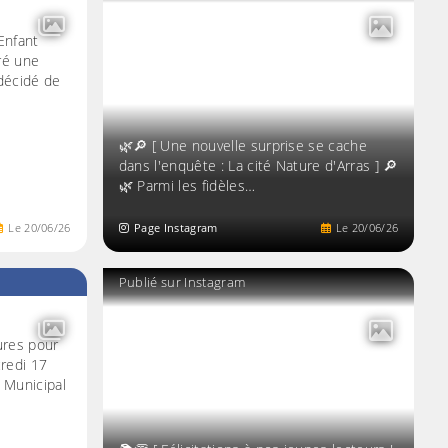
'Enfant
ré une
 décidé de
🌿🔎 [ Une nouvelle surprise se cache
dans l'enquête : La cité Nature d'Arras ] 🔎
🌿 Parmi les fidèles…
Le
20
/
06
/
26
Page Instagram
Le
20
/
06
/
26
Publié sur Instagram
ures pour
credi 17
 Municipal