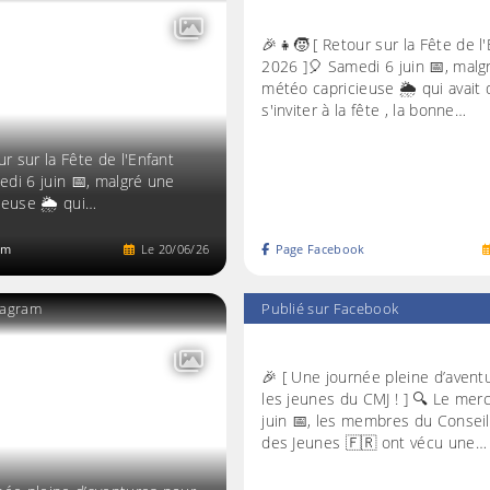
🎉👧🧒 [ Retour sur la Fête de l
2026 ]🎈 Samedi 6 juin 📅, malg
météo capricieuse 🌦 qui avait
s'inviter à la fête , la bonne…
ur sur la Fête de l'Enfant
di 6 juin 📅, malgré une
ieuse 🌦 qui…
am
Le
20
/
06
/
26
Page Facebook
stagram
Publié sur Facebook
🎉 [ Une journée pleine d’avent
les jeunes du CMJ ! ] 🔍 Le mer
juin 📅, les membres du Conseil
des Jeunes 🇫🇷 ont vécu une…