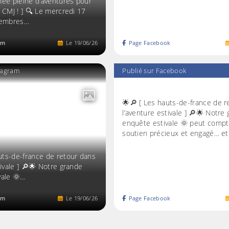
née pleine d’aventures pour
 CMJ ! ] 🔍 Le mercredi 17
 membres…
am
Le
19
/
06
/
26
Page Facebook
stagram
Publié sur Facebook
🌟🔎 [ Les hauts-de-france de r
l’aventure estivale ] 🔎🌟 Notre
enquête estivale 🌞 peut compt
soutien précieux et engagé… e
uts-de-france de retour dans
tivale ] 🔎🌟 Notre grande
vale 🌞…
am
Le
19
/
06
/
26
Page Facebook