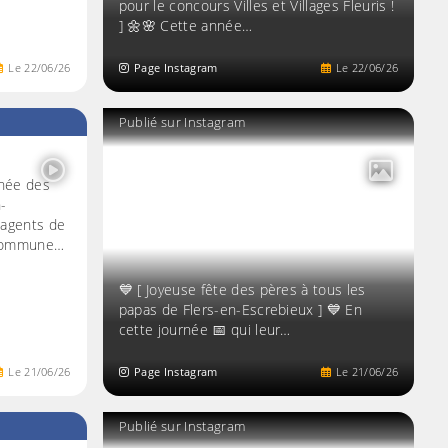
pour le concours Villes et Villages Fleuris !
] 🌼🌸 Cette année…
Le
22
/
06
/
26
Page Instagram
Le
22
/
06
/
26
Publié sur Instagram
rnée des
-
 agents de
 commune…
💙 [ Joyeuse fête des pères à tous les
papas de Flers-en-Escrebieux ] 💙 En
cette journée 📅 qui leur…
Le
21
/
06
/
26
Page Instagram
Le
21
/
06
/
26
Publié sur Instagram