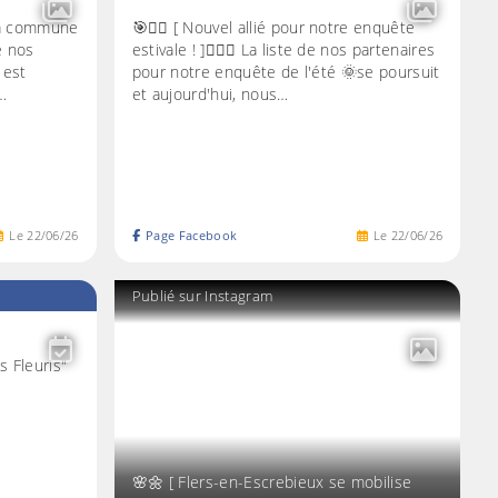
: la commune
🎯🕵️‍♀️ [ Nouvel allié pour notre enquête
e nos
estivale ! ]🕵️‍♂️🎯 La liste de nos partenaires
 est
pour notre enquête de l'été 🌞se poursuit
…
et aujourd'hui, nous…
Le
22
/
06
/
26
Page Facebook
Le
22
/
06
/
26
Publié sur Instagram
s Fleuris"
🌸🌼 [ Flers-en-Escrebieux se mobilise