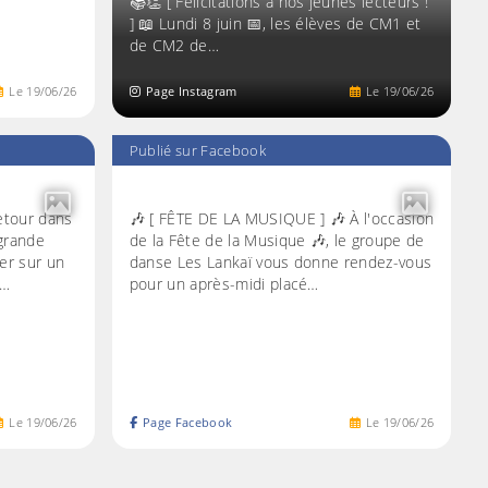
📚👏 [ Félicitations à nos jeunes lecteurs !
] 📖 Lundi 8 juin 📅, les élèves de CM1 et
de CM2 de…
Le
19
/
06
/
26
Page Instagram
Le
19
/
06
/
26
Publié sur Facebook
etour dans
🎶 [ FÊTE DE LA MUSIQUE ] 🎶 À l'occasion
 grande
de la Fête de la Musique 🎶, le groupe de
er sur un
danse Les Lankaï vous donne rendez-vous
t…
pour un après-midi placé…
Le
19
/
06
/
26
Page Facebook
Le
19
/
06
/
26