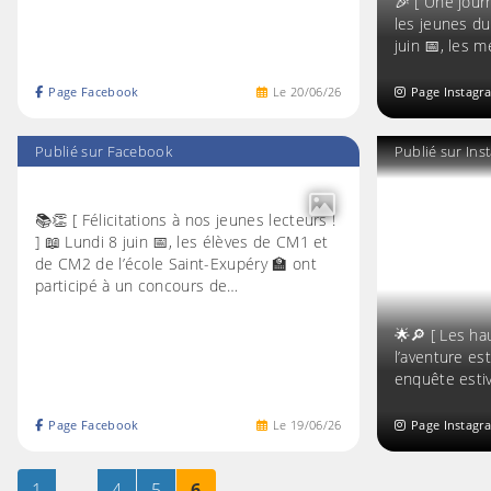
🎉 [ Une jour
les jeunes du
juin 📅, les
Page Facebook
Le
20
/
06
/
26
Page Instagr
Publié sur Facebook
Publié sur In
📚👏 [ Félicitations à nos jeunes lecteurs !
] 📖 Lundi 8 juin 📅, les élèves de CM1 et
de CM2 de l’école Saint-Exupéry 🏫 ont
participé à un concours de…
🌟🔎 [ Les ha
l’aventure es
enquête esti
Page Facebook
Le
19
/
06
/
26
Page Instagr
Page
sur 6
…
Page
sur 6
Page
sur 6
Page
sur 6
1
4
5
6