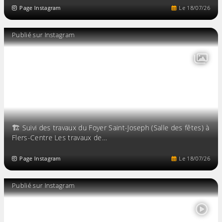
Page Instagram
Le
18
/
07
/
26
Publié sur Instagram
🏗️ Suivi des travaux du Foyer Saint-Joseph (Salle des fêtes) à
Flers-Centre Les travaux de…
Page Instagram
Le
18
/
07
/
26
Publié sur Instagram