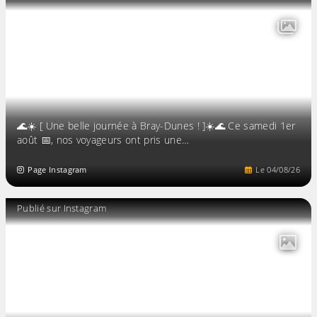
🌊☀️ [ Une belle journée à Bray-Dunes ! ]☀️🌊 Ce samedi 1er
août 📅, nos voyageurs ont pris une…
Page Instagram
Le
04
/
08
/
26
Publié sur Instagram