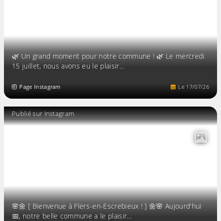
🌿 Un grand moment pour notre commune ! 🌿 Le mercredi
15 juillet, nous avons eu le plaisir…
Page Instagram
Le
17
/
07
/
26
Publié sur Instagram
🌸🌼 [ Bienvenue à Flers-en-Escrebieux ! ] 🌼🌸 Aujourd'hui
📅, notre belle commune a le plaisir…