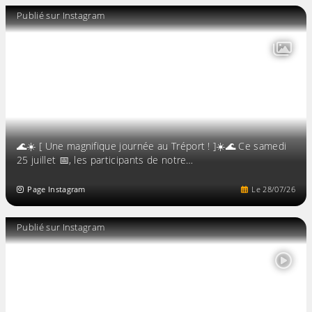
Publié sur Instagram
🌊☀️ [ Une magnifique journée au Tréport ! ]☀️🌊 Ce samedi
25 juillet 📅, les participants de notre…
Page Instagram
Le
28
/
07
/
26
Publié sur Instagram