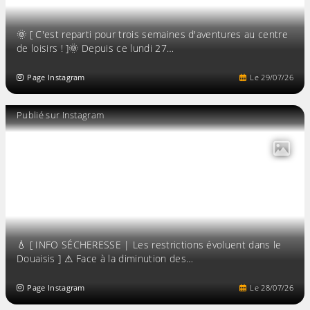
🌞 [ C'est reparti pour trois semaines d'aventures au centre
de loisirs ! ]🌞 Depuis ce lundi 27…
Page Instagram
Le
29
/
07
/
26
Publié sur Instagram
💧 [ INFO SÉCHERESSE | Les restrictions évoluent dans le
Douaisis ] ⚠ Face à la diminution des…
Page Instagram
Le
28
/
07
/
26