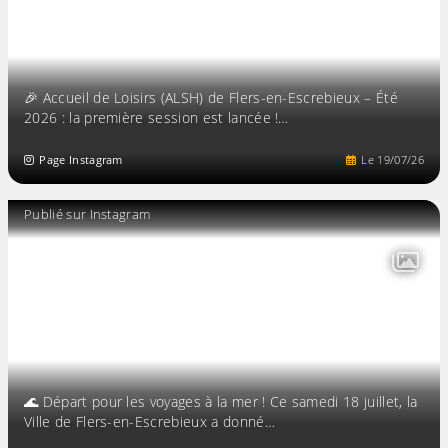
🎉 Accueil de Loisirs (ALSH) de Flers-en-Escrebieux – Été
2026 : la première session est lancée !…
Page Instagram
Le
19
/
07
/
26
Publié sur Instagram
🌊 Départ pour les voyages à la mer ! Ce samedi 18 juillet, la
Ville de Flers-en-Escrebieux a donné…