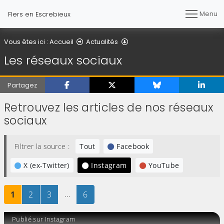
Menu
Flers en Escrebieux
Les réseaux sociaux
Vous êtes ici :
Accueil
Actualités
Les réseaux sociaux
Partagez
Retrouvez les articles de nos réseaux
sociaux
Filtrer la source :
Tout
Facebook
X (ex-Twitter)
Instagram
YouTube
Page
sur 6
Page
sur 6
Page
sur 6
…
Page
sur 6
1
2
3
6
Publié sur Instagram