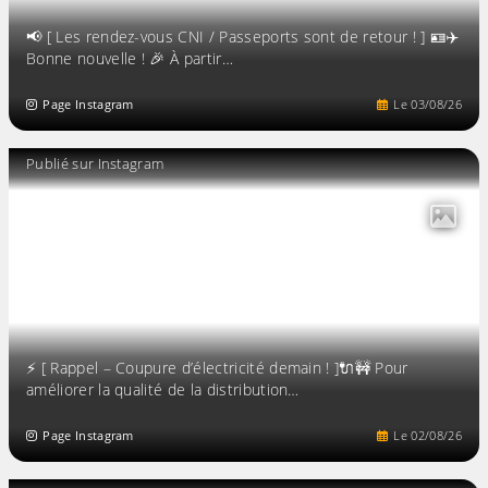
📢 [ Les rendez-vous CNI / Passeports sont de retour ! ] 🪪✈️
Bonne nouvelle ! 🎉 À partir…
Page Instagram
Le
03
/
08
/
26
Publié sur Instagram
⚡️ [ Rappel – Coupure d’électricité demain ! ]🔌🚧 Pour
améliorer la qualité de la distribution…
Page Instagram
Le
02
/
08
/
26