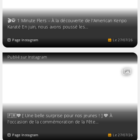
🎬🥋 1 Minute Flers – À la découverte de l'American Kenpo
Karaté En juin, nous avons poussé les…
Page Instagram
Le
27
/
07
/
26
Publié sur Instagram
🇫🇷💙 [ Une belle surprise pour nos jeunes ! ] 💙 À
l'occasion de la commémoration de la Fête…
Page Instagram
Le
27
/
07
/
26