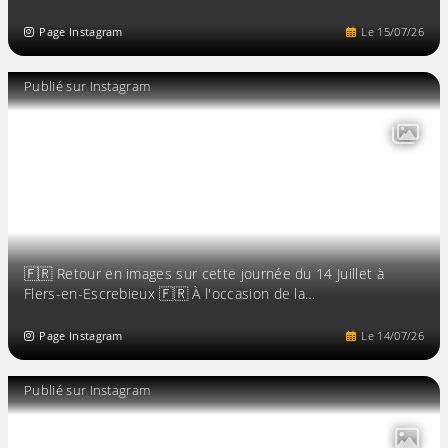
Page Instagram
Le
15
/
07
/
26
Publié sur Instagram
🇫🇷 Retour en images sur cette journée du 14 Juillet à
Flers-en-Escrebieux 🇫🇷 À l'occasion de la…
Page Instagram
Le
14
/
07
/
26
Publié sur Instagram