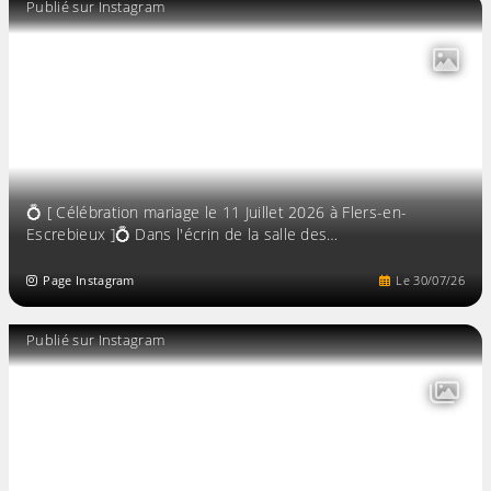
Publié sur Instagram
💍 [ Célébration mariage le 11 Juillet 2026 à Flers-en-
Escrebieux ]💍 Dans l'écrin de la salle des…
Page Instagram
Le
30
/
07
/
26
Publié sur Instagram