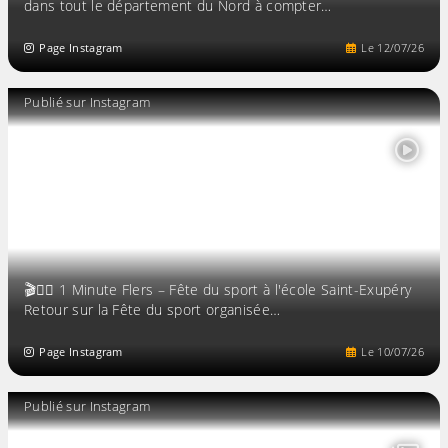
dans tout le département du Nord à compter…
Page Instagram
Le
12
/
07
/
26
Publié sur Instagram
🎬🏃‍♂️ 1 Minute Flers – Fête du sport à l'école Saint-Exupéry
Retour sur la Fête du sport organisée…
Page Instagram
Le
10
/
07
/
26
Publié sur Instagram