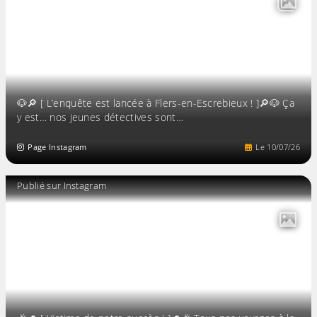
🐶🔎 [ L’enquête est lancée à Flers-en-Escrebieux ! ]🔎🐶 Ça
y est… nos jeunes détectives sont…
Page Instagram
Le
10
/
07
/
26
Publié sur Instagram