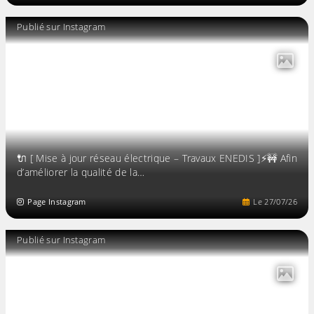
Publié sur Instagram
🔌 [ Mise à jour réseau électrique – Travaux ENEDIS ]⚡️🚧 Afin
d’améliorer la qualité de la…
Page Instagram
Le
27
/
07
/
26
Publié sur Instagram