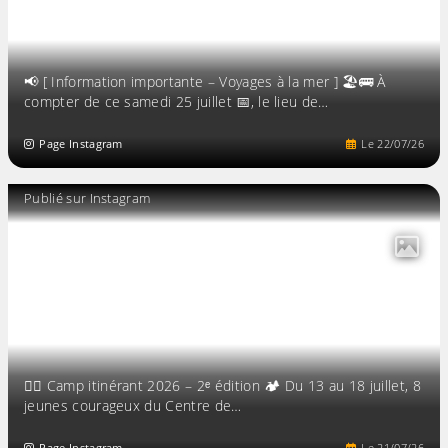
📢 [ Information importante – Voyages à la mer ] 🏖️🚌 À
compter de ce samedi 25 juillet 📅, le lieu de…
Page Instagram
Le
22
/
07
/
26
Publié sur Instagram
🚴‍♂️ Camp itinérant 2026 – 2ᵉ édition 🏕️ Du 13 au 18 juillet, 8
jeunes courageux du Centre de…
Page Instagram
Le
21
/
07
/
26