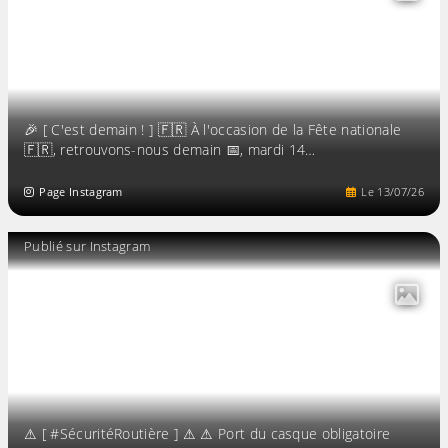
🎉 [ C'est demain ! ] 🇫🇷 À l'occasion de la Fête nationale
🇫🇷, retrouvons-nous demain 📅, mardi 14…
Page Instagram
Le
13
/
07
/
26
Publié sur Instagram
⚠ [ #SécuritéRoutière ] ⚠ ⚠ Port du casque obligatoire