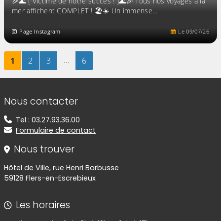
🎉🌊 [ Victime de notre succès ! ]🌊🎉 Tous nos voyages à la
mer affichent COMPLET ! 🏖️☀️ Un immense…
Page Instagram
Le
09
/
07
/
26
Page
sur 6
Page
sur 6
Page
sur 6
…
Page
sur 6
1
2
3
6
Informations de contact
Nous contacter
Tel : 03.27.93.36.00
Formulaire de contact
Nous trouver
Hôtel de Ville, rue Henri Barbusse
59128 Flers-en-Escrebieux
Les horaires