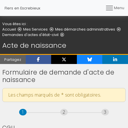
Menu
Flers en Escrebieux
Vous êtes ici :
Accueil
Mes Services
Mes démarches administratives
Acte de naissance
Demandes d'actes d'état-civil
Acte de naissance
Partagez
Formulaire de demande d'acte de
naissance
Les champs marqués de
*
sont obligatoires.
Étape
sur 3
Étape
sur 3
Étape
sur 3
1
2
3
CGU